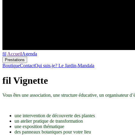
fil
Accueil
Agenda
Prestations
Boutique
Contact
Qui suis-je?
Le Jardin-Mandala
fil Vignette